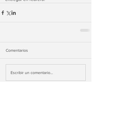
Comentarios
Escribir un comentario...
PINAMA CAPITAL, S.L.
Avenida de la Industria, 13,
28108, Alcobendas, Madrid
2023© Pinama Inversiones