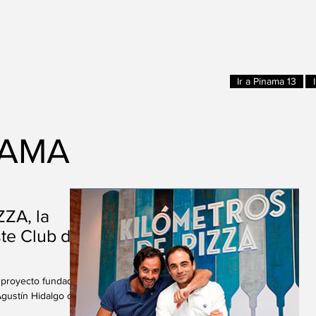
Ir a Pinama 13
NAMA
ZA, la
ste Club de
 proyecto fundado
gustín Hidalgo de