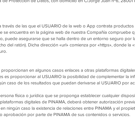
 de Protección de Datos, con domicilio en C/Jorge Juan nº6, 28001 M
s a través de las que el USUARIO de la web o App contrata productos
ue se encuentra en la página web de nuestra Compañía compruebe que
 puede asegurarse que se halla dentro de un entorno seguro por la 
ho del ratón). Dicha dirección «url» comienza por «https», donde la «
uro.
 proporcionan en algunos casos enlaces a otras plataformas digital
aces es proporcionar al USUARIO la posibilidad de complementar la in
ún caso de los resultados que puedan derivarse al USUARIO por acc
ersona física o jurídica que se proponga establecer cualquier disposi
s plataformas digitales de PINAMA, deberá obtener autorización previ
 en ningún caso la existencia de relaciones entre PINAMA y el propiet
ón o aprobación por parte de PINAMA de sus contenidos o servicios.