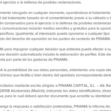
 ejercicio o la defensa de posibles reclamaciones.
entimiento otorgado en cualquier momento, oponiéndose al tratamient
citud del tratamiento basado en el consentimiento previo a su retirada
n conservados para el ejercicio o la defensa de posibles reclamacion
comunicaciones incluirán medios sencillos y gratuitos para la oposic
ecíficos. Igualmente, el interesado puede oponerse a cualquier tip
recto del derecho de oposición en los puntos de contacto de PINAMA
MA para impugnar cualquier decisión que entienda puede afectar a su
na decisión automatizada incluida la elaboración de perfiles. Este d
ecta por parte de los gestores de PINAMA.
MA la portabilidad de sus datos personales, obteniendo una copia ele
lectrónico que facilite o bien dentro del apartado correspondiente de
rcitados mediante escrito dirigido a PINAMA CAPITAL, S.L. – Att. R
8, 28108 Alcobendas (Madrid), indicando los datos identificativos, dir
ativa, para lo cual deberá aportar documento que acredite su identidad
tenga la respuesta o satisfacción pretendidas, PINAMA le informa de