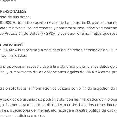
de PINAMA
 PERSONALES?
ento de sus datos?
09359, domicilio social en Avda. de La Industria, 13, planta 1, puert
tos relativos a los interesados y garantiza su seguridad y tratamient
e Protección de Datos («RGPD») y cualquier otra normativa que resul
os personales?
e PINAMA la recogida y tratamiento de los datos personales del usuari
ntes finalidades:
ra proporcionar acceso y uso a la plataforma digital y a los datos de
ario, y cumplimiento de las obligaciones legales de PINAMA como pr
as o solicitudes la información se utilizará con el fin de la gestión de
y cookies de usuarios se podrán tratar con las finalidades de mejora
, así como para mostrar publicidad y anuncios basados en sus interes
iales, buscadores de internet, etc.) acorde a nuestra política de cooki
ta acceso a dichas cookies.