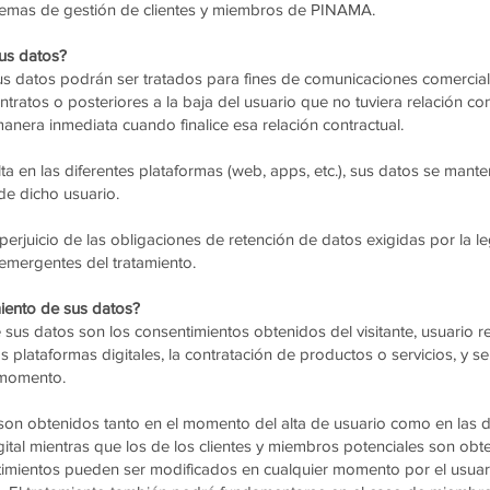
stemas de gestión de clientes y miembros de PINAMA.
us datos?
 sus datos podrán ser tratados para fines de comunicaciones comercial
contratos o posteriores a la baja del usuario que no tuviera relación 
anera inmediata cuando finalice esa relación contractual.
ta en las diferentes plataformas (web, apps, etc.), sus datos se man
 de dicho usuario.
erjuicio de las obligaciones de retención de datos exigidas por la l
 emergentes del tratamiento.
amiento de sus datos?
e sus datos son los consentimientos obtenidos del visitante, usuario r
plataformas digitales, la contratación de productos o servicios, y ser
 momento.
son obtenidos tanto en el momento del alta de usuario como en las di
gital mientras que los de los clientes y miembros potenciales son obt
timientos pueden ser modificados en cualquier momento por el usuari