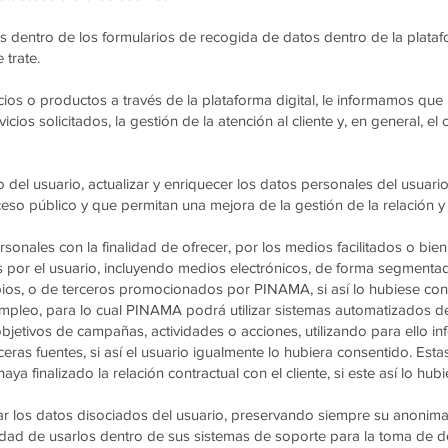
as dentro de los formularios de recogida de datos dentro de la plataf
 trate.
ios o productos a través de la plataforma digital, le informamos que l
cios solicitados, la gestión de la atención al cliente y, en general, e
del usuario, actualizar y enriquecer los datos personales del usuari
so público y que permitan una mejora de la gestión de la relación y 
onales con la finalidad de ofrecer, por los medios facilitados o bien
 por el usuario, incluyendo medios electrónicos, de forma segmentad
pios, o de terceros promocionados por PINAMA, si así lo hubiese cons
empleo, para lo cual PINAMA podrá utilizar sistemas automatizados d
 objetivos de campañas, actividades o acciones, utilizando para ello
ras fuentes, si así el usuario igualmente lo hubiera consentido. Esta
ya finalizado la relación contractual con el cliente, si este así lo hub
r los datos disociados del usuario, preservando siempre su anonimat
nalidad de usarlos dentro de sus sistemas de soporte para la toma de d