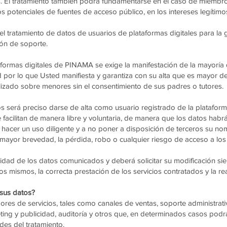
s. El tratamiento también podrá fundamentarse en el caso de miembro
 potenciales de fuentes de acceso público, en los intereses legíti
 el tratamiento de datos de usuarios de plataformas digitales para la 
ón de soporte.
taformas digitales de PINAMA se exige la manifestación de la mayoría
d por lo que Usted manifiesta y garantiza con su alta que es mayor
lizado sobre menores sin el consentimiento de sus padres o tutores.
s será preciso darse de alta como usuario registrado de la plataforma
 facilitan de manera libre y voluntaria, de manera que los datos habrá
 hacer un uso diligente y a no poner a disposición de terceros su no
ayor brevedad, la pérdida, robo o cualquier riesgo de acceso a los
cidad de los datos comunicados y deberá solicitar su modificación s
os mismos, la correcta prestación de los servicios contratados y la re
 sus datos?
es de servicios, tales como canales de ventas, soporte administrativo
ng y publicidad, auditoría y otros que, en determinados casos podrá
ades del tratamiento.