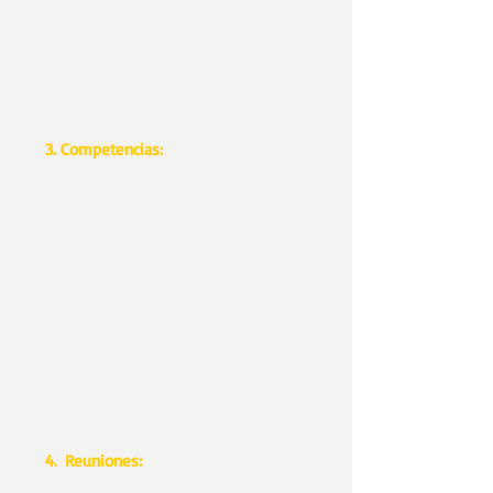
Razonable de 3 millones de euros
ningún miembro tendrá retribución
alguna. Alcanzado este momento se
revisará este órgano, sus protocolos,
perfiles necesarios y, con ello, las
posibles retribuciones.
3. Competencias:
- Coordinación con la asesoría
para la gestión contable y fiscal.
- Gestión de la tesorería.
- Elaborar los presupuestos del
Club.
- Organizar las reuniones o
eventos del Club.
- Realizar el seguimiento y la
interlocución a las participaciones.
- Elaborar los cuadernos de venta
y presentaciones para las rondas de
financiación.
- Informar a los socios.
4. Reuniones:
Se reunirá, al menos,
una vez al mes y siempre que sea