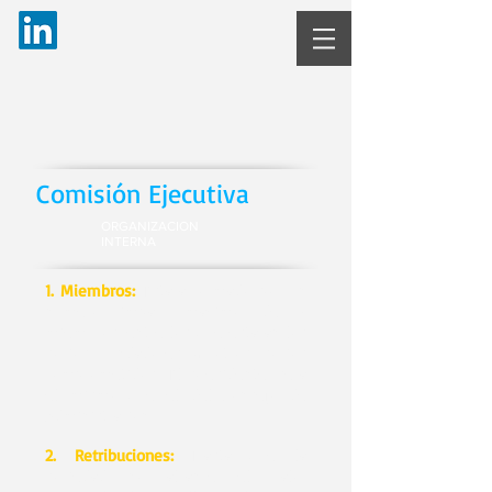
Comisión Ejecutiva
ORGANIZACION
INTERNA
1. Miembros:
Estará formado por un
número impar, máximo de 5
miembros, entre los que estarán los
socios fundadores y otros socios
comprometidos. El presidente será
el mismo que el del Consejo de
Administración.
2. Retribuciones:
Hasta que la
sociedad no alcance el Valor