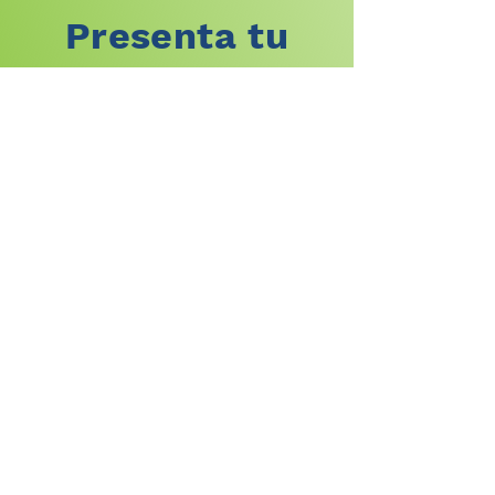
Presenta tu
proyecto
Queremos conocer tu idea. Por
favor, sig
ue el enlace siguiente
para presentar tu proyecto a
través de nuestra plataforma.
No se analizarán proyectos que
no estén adecuadamente
registrados en ese portal.
PRESENTA TU PROYECTO
PINAMA CAPITAL, S.L.
Avenida de la Industria, 13,
28108, Alcobendas, Madrid