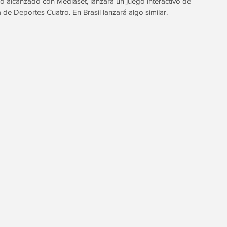
o alcanzado con Mediaset, lanzará un juego interactivo de 
a de Deportes Cuatro. En Brasil lanzará algo similar.